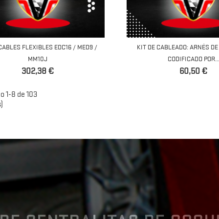
 CABLES FLEXIBLES EDC16 / MED9 /
KIT DE CABLEADO: ARNÉS D
MM10J
CODIFICADO POR..
Precio
Precio
302,38 €
60,50 €
o 1-8 de 103
)