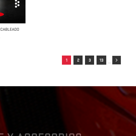
E CABLEADO
.
1
2
3
13
…