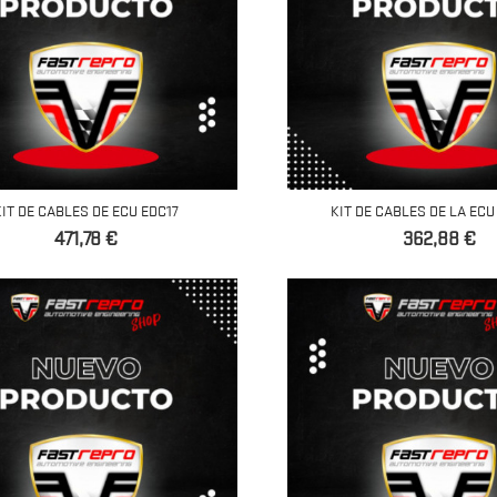
KIT DE CABLES DE ECU EDC17
KIT DE CABLES DE LA ECU
Precio
Precio
471,78 €
362,88 €