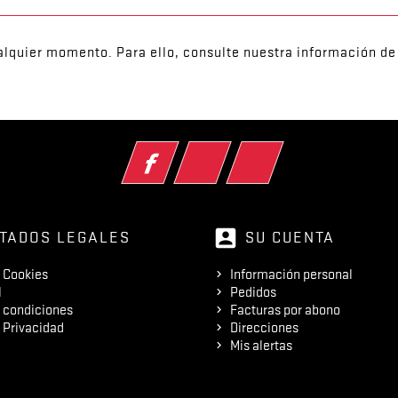
lquier momento. Para ello, consulte nuestra información de 
Facebook
YouTube
Instagram
account_box
TADOS LEGALES
SU CUENTA
e Cookies
Información personal
l
Pedidos
 condiciones
Facturas por abono
e Privacidad
Direcciones
Mis alertas