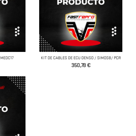
 MEDC17
KIT DE CABLES DE ECU DENSO / SIMOS8/ PCR
Precio
350,78 €