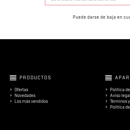
Puede darse de baja en cua
reorder
reorder
PRODUCTOS
APAR
Ofertas
Política d
Novedades
Aviso lega
Los más vendidos
Términos y
Política d