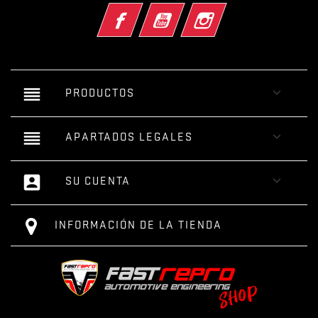
Facebook
YouTube
Instagram
reorder

PRODUCTOS
reorder

APARTADOS LEGALES
account_box

SU CUENTA
INFORMACIÓN DE LA TIENDA