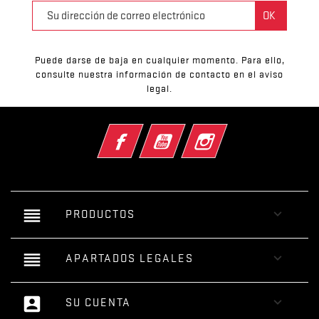
Puede darse de baja en cualquier momento. Para ello,
consulte nuestra información de contacto en el aviso
legal.
Facebook
YouTube
Instagram
reorder

PRODUCTOS
reorder

APARTADOS LEGALES
account_box

SU CUENTA