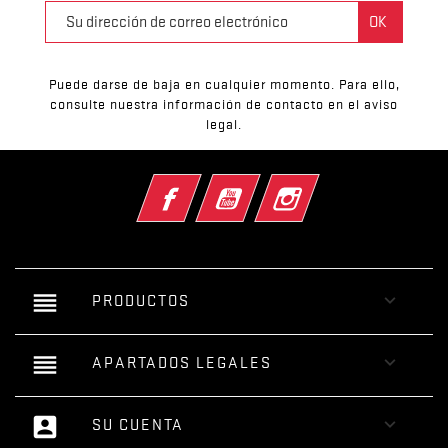
Puede darse de baja en cualquier momento. Para ello,
consulte nuestra información de contacto en el aviso
legal.
Facebook
YouTube
Instagram
reorder

PRODUCTOS
reorder

APARTADOS LEGALES
account_box

SU CUENTA