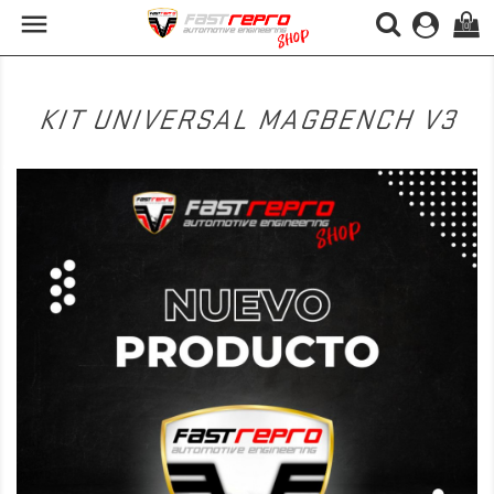

(0)
KIT UNIVERSAL MAGBENCH V3