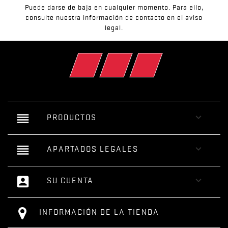
Puede darse de baja en cualquier momento. Para ello,
consulte nuestra información de contacto en el aviso
legal.
Facebook
YouTube
Instagram
reorder

PRODUCTOS
reorder

APARTADOS LEGALES
account_box

SU CUENTA
INFORMACIÓN DE LA TIENDA