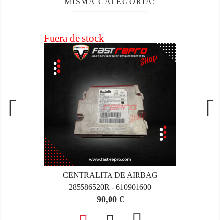
MISMA CATEGORÍA:
Fuera de stock
CENTRALITA DE AIRBAG
285586520R - 610901600
Precio
90,00 €
